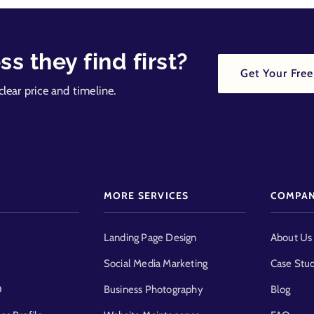
s they find first?
Get Your Free
clear price and timeline.
MORE SERVICES
COMPA
Landing Page Design
About Us
Social Media Marketing
Case Stud
O
Business Photography
Blog