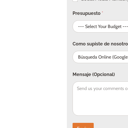
T
e
l
Presupuesto
*
é
f
o
n
o
Como supiste de nosotro
N
o
m
b
r
e
Mensaje (Opcional)