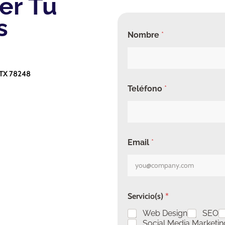
er Tu
s
Nombre
*
 TX 78248
Teléfono
*
Email
*
C
Servicio(s)
*
o
m
Web Design
SEO
o
Social Media Marketin